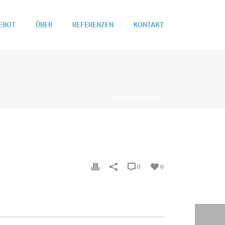
EBOT
ÜBER
REFERENZEN
KONTAKT
STARTSEITE
»
HOMEPAGE-02
0
0